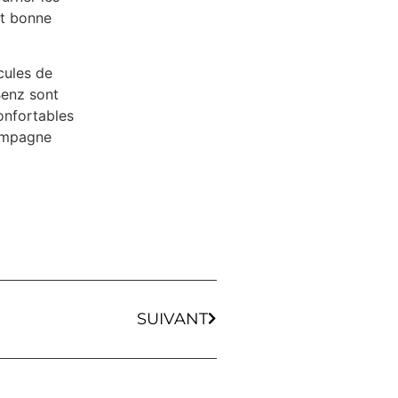
nt bonne
cules de
Benz sont
confortables
hampagne
SUIVANT