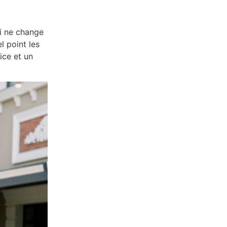
ui ne change
l point les
ice et un