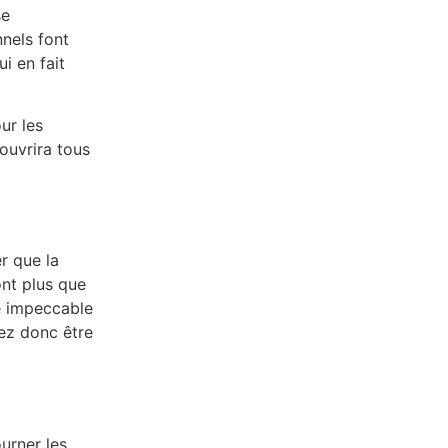
se
nnels font
i en fait
ur les
ouvrira tous
r que la
ont plus que
le impeccable
ez donc être
urner les