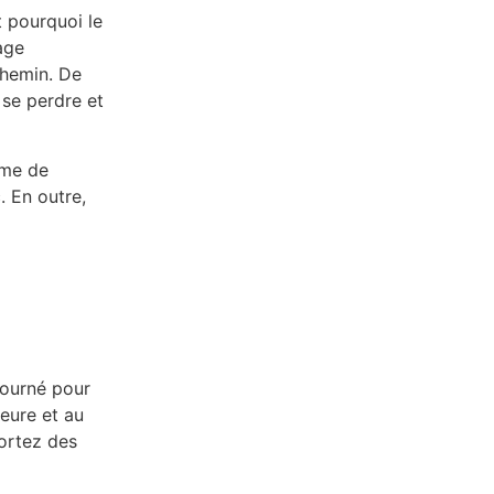
 pourquoi le
age
chemin. De
 se perdre et
ème de
. En outre,
tourné pour
heure et au
ortez des