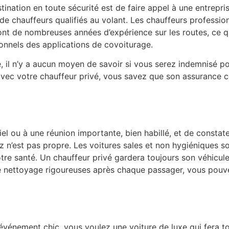
ination en toute sécurité est de faire appel à une entrepri
de chauffeurs qualifiés au volant. Les chauffeurs professio
t ont de nombreuses années d’expérience sur les routes, ce qu
ionnels des applications de covoiturage.
 il n’y a aucun moyen de savoir si vous serez indemnisé po
 avec votre chauffeur privé, vous savez que son assurance c
iel ou à une réunion importante, bien habillé, et de constate
z n’est pas propre. Les voitures sales et non hygiéniques s
otre santé. Un chauffeur privé gardera toujours son véhicu
 de nettoyage rigoureuses après chaque passager, vous pouv
événement chic, vous voulez une voiture de luxe qui fera to