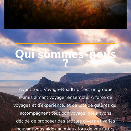
Qui sommes-nous
?
Avant tout, Voyage-Roadtrip c’est un groupe
d’amis aimant voyager ensemble. À force de
voyages et d’expérience, et de lots de galères qui
accompagnent tout bon voyage, nous avons
décidé de proposer des articles divers et variés
pouvant vous aidez au mieux lors de vos futurs